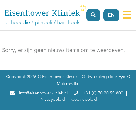
EN
Vergoeding
Verwijzers
Locaties
Over
FAQ’
ons
Sorry, er zijn geen nieuws items om te weergeven.
Copyright 2026 ©
Eisenhower Kliniek
- Ontwikkeling door
Eye-C
Multimedia
.
info@eisenhowerkliniek.nl
+31 (0) 70 20 59 800
Privacybeleid
Cookiebeleid