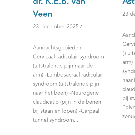
dr. K.E.B. van
Ast
Veen
23 d
23 december 2025 /
Aand
Cervi
Aandachtsgebieden: -
(+uit
Cervicaal radiculair syndroom
arm) 
(uitstralende pijn naar de
syndr
arm) -Lumbosacraal radiculair
naar
syndroom (uitstralende pijn
claud
naar het been) -Neurogene
bij s
claudicatio (pijn in de benen
Polyn
bij staan en lopen) -Carpaal
zenuw
tunnel syndroom...