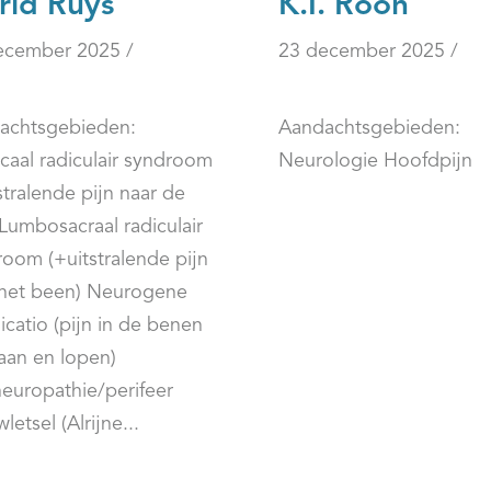
rid Ruys
K.I. Roon
ecember 2025 /
23 december 2025 /
achtsgebieden:
Aandachtsgebieden:
caal radiculair syndroom
Neurologie Hoofdpijn
stralende pijn naar de
Lumbosacraal radiculair
oom (+uitstralende pijn
 het been) Neurogene
icatio (pijn in de benen
taan en lopen)
europathie/perifeer
letsel (Alrijne...