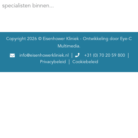
specialisten binnen...
Copyright 2026 ©
Eisenhower Kliniek
- Ontwikkeling door
Eye-C
Multimedia
.
info@eisenhowerkliniek.nl
+31 (0) 70 20 59 800
Privacybeleid
Cookiebeleid