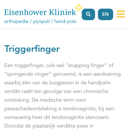
EN
Vergoeding
Verwijzers
Locaties
Over
FAQ’
ons
Triggerfinger
Een triggerfinger, ook wel “snapping finger” of
“springende vinger” genoemd, is een aandoening
waarbij één van de buigpezen in de handpalm
verdikt raakt ten gevolge van een chronische
ontsteking. De medische term voor
peesschedeontsteking is tendovaginitis, bij een
vernauwing heet dit tendovaginitis stenosans.
Doordat de plaatselijk verdikte pees in